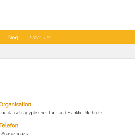
Blog
Über uns
Organisation
orientalisch-ägyptischer Tanz und Franklin-Methode
Telefon
069919440445