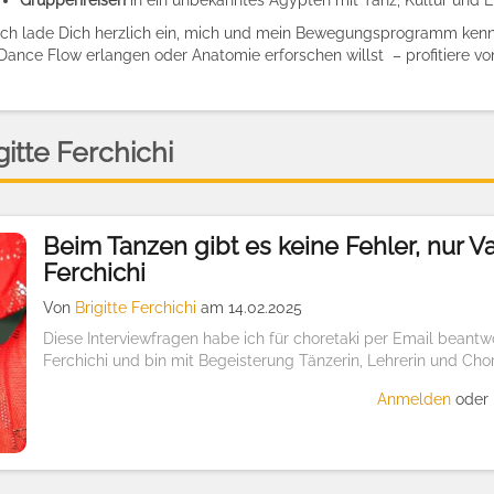
Gruppenreisen
in ein unbekanntes Ägypten mit Tanz, Kultur und E
Ich lade Dich herzlich ein, mich und mein Bewegungsprogramm kenn
Dance Flow erlangen oder Anatomie erforschen willst – profitiere vo
itte Ferchichi
Beim Tanzen gibt es keine Fehler, nur Var
Ferchichi
Von
Brigitte Ferchichi
am 14.02.2025
Diese Interviewfragen habe ich für choretaki per Email beantworte
Ferchichi und bin mit Begeisterung Tänzerin, Lehrerin und Chor
Anmelden
oder