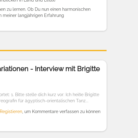
inblicken in Land und Leute
en zu lernen. Ob Du nun einen harmonischen
n meiner langjährigen Erfahrung
iationen - Interview mit Brigitte
t: 1. Bitte stelle dich kurz vor: Ich heiße Brigitte
eografin für ägyptisch-orientalischen Tanz...
Registieren
, um Kommentare verfassen zu können