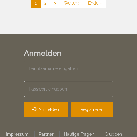
Aktuelle
1
Seite
2
Seite
3
Nächste
Weiter >
Last
Ende »
Seite
Seite
page
Anmelden
Anmelden
Registrieren
Footer
Impressum
Partner
Häufige Fragen
Gruppen