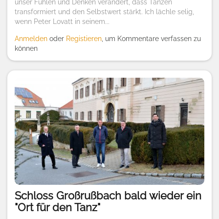
unser Fühlen und Denken verändert, dass Tanzen
transformiert und den Selbstwert stärkt. Ich lächle selig,
wenn Peter Lovatt in seinem...
Anmelden
oder
Registieren
, um Kommentare verfassen zu
können
Schloss Großrußbach bald wieder ein
"Ort für den Tanz"