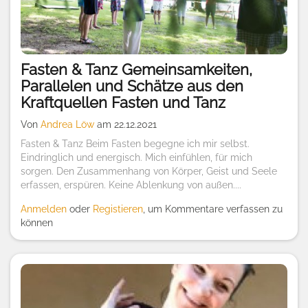
Fasten & Tanz Gemeinsamkeiten,
Parallelen und Schätze aus den
Kraftquellen Fasten und Tanz
Von
Andrea Löw
am 22.12.2021
Fasten & Tanz Beim Fasten begegne ich mir selbst.
Eindringlich und energisch. Mich einfühlen, für mich
sorgen. Den Zusammenhang von Körper, Geist und Seele
erfassen, erspüren. Keine Ablenkung von außen....
Anmelden
oder
Registieren
, um Kommentare verfassen zu
können