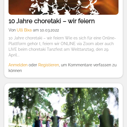
10 Jahre choretaki – wir feiern
Von
Ulli Bixa
am 10.03.2022
10 Jahre choretaki – wir feiern Wie es sich für eine Online-
Plattform gehör t, feiern wir ONLINE via Zoom aber auch
LIVE beim choretaki Tanzfest am Welttanztag, den 29.
April...
Anmelden
oder
Registieren
, um Kommentare verfassen zu
können