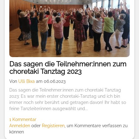
Das sagen die Teilnehmer:innen zum
choretaki Tanztag 2023
Von
Ulli Bixa
am 06.06.2023
Das sagen die Teilnehmer:innen zum choretaki Tanztag
2023: Es war mein erster choretaki-Tanztag und ich bin
immer noch sehr berührt und getragen davon! Ihr habt so
feine Tanzleiterinnen ausgewählt und...
1 Kommentar
Anmelden
oder
Registieren
, um Kommentare verfassen zu
können