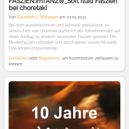
FASZIEN.imTANZ®_Soft fluid Faszien
bei choretaki
Von
Elisabeth L. Weninger
am 07.05.2022
Bei dem wunderschönen und liebevoll gestalteten 10-
Jahres-Fest von choretaki durfte ich die Teilnehmenden auf
einen Ausflug zu unseren tanzenden Faszien geleiten. Die
Muskelfaszien umhüllen und durchziehen unsere Muskeln.
Eine körperumspannende...
Anmelden
oder
Registieren
, um Kommentare verfassen zu
können