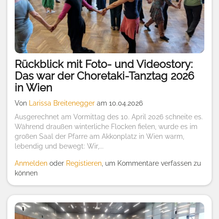
Rückblick mit Foto- und Videostory:
Das war der Choretaki-Tanztag 2026
in Wien
Von
Larissa Breitenegger
am 10.04.2026
Ausgerechnet am Vormittag des 10. April 2026 schneite es.
Während draußen winterliche Flocken fielen, wurde es im
großen Saal der Pfarre am Akkonplatz in Wien warm,
lebendig und bewegt: Wir,...
Anmelden
oder
Registieren
, um Kommentare verfassen zu
können