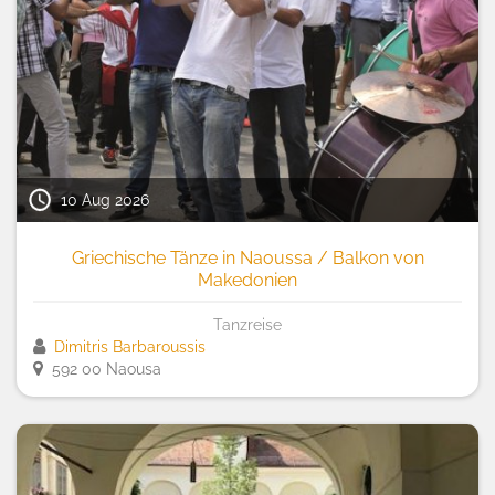
10 Aug 2026
Griechische Tänze in Naoussa / Balkon von
Makedonien
Tanzreise
Dimitris Barbaroussis
592 00 Naousa