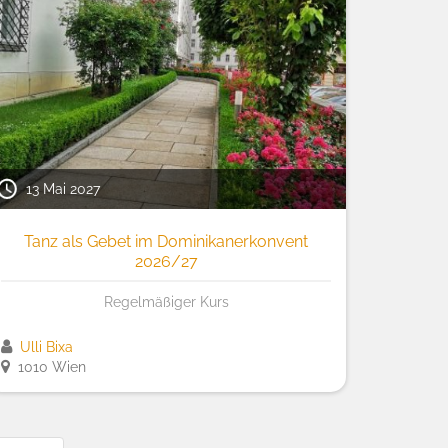
13 Mai 2027
Tanz als Gebet im Dominikanerkonvent
2026/27
Regelmäßiger Kurs
Ulli Bixa
1010 Wien