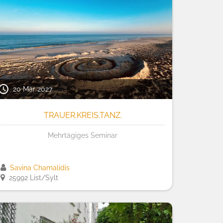
20 Mär 2027
TRAUER.KREIS.TANZ.
Mehrtägiges Seminar
Savina Chamalidis
25992 List/Sylt