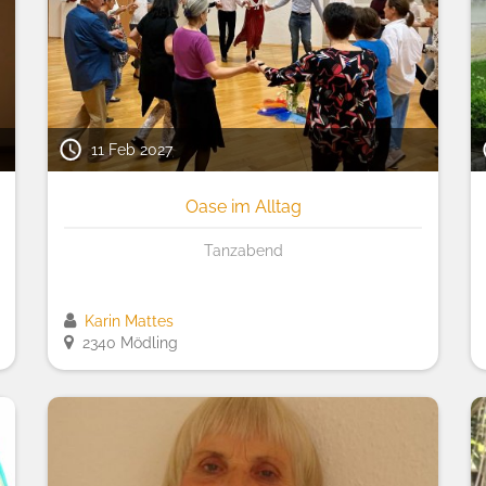
11 Feb 2027
Oase im Alltag
Tanzabend
Karin Mattes
2340 Mödling