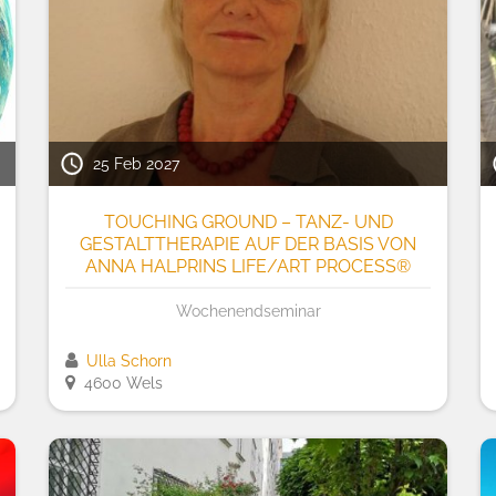
25 Feb 2027
TOUCHING GROUND – TANZ- UND
GESTALTTHERAPIE AUF DER BASIS VON
ANNA HALPRINS LIFE/ART PROCESS®
Wochenendseminar
Ulla Schorn
4600 Wels