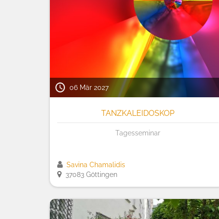
06 Mär 2027
TANZKALEIDOSKOP
Tagesseminar
Savina Chamalidis
37083 Göttingen