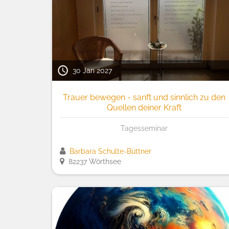
30 Jan 2027
Trauer bewegen - sanft und sinnlich zu den
Quellen deiner Kraft
Tagesseminar
Barbara Schulte-Büttner
82237 Wörthsee