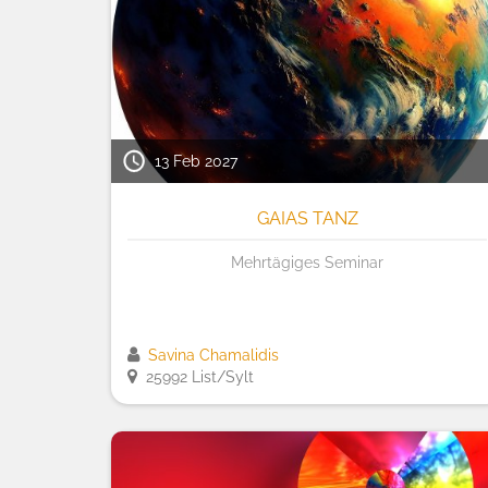
13 Feb 2027
GAIAS TANZ
Mehrtägiges Seminar
Savina Chamalidis
25992 List/Sylt