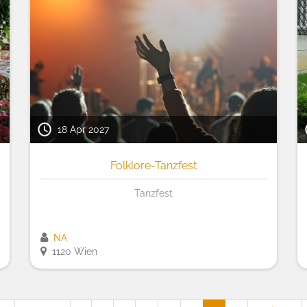
18 Apr 2027
Folklore-Tanzfest
Tanzfest
NA
1120 Wien