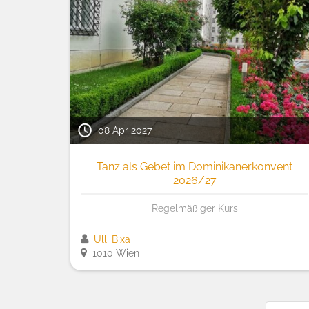
08 Apr 2027
Tanz als Gebet im Dominikanerkonvent
2026/27
Regelmäßiger Kurs
Ulli Bixa
1010 Wien
Seitennummerierung