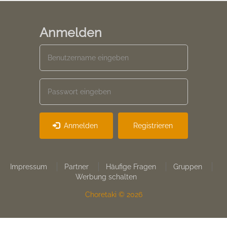
Anmelden
Anmelden
Registrieren
Footer
Impressum
Partner
Häufige Fragen
Gruppen
Werbung schalten
menu
Choretaki © 2026